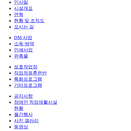
인사말
시설개요
연혁
현황 및 조직도
오시는 길
DM 사업
소독·방역
인쇄사업
판촉물
보호작업장
직업적응훈련반
특화프로그램
기타프로그램
공지사항
장애인 직업재활시설
현황
월간행사
사진 갤러리
동영상