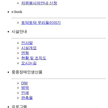
자원봉사자안내·신청
e-book
토닥토닥 우리들이야기
시설안내
인사말
시설개요
연혁
현황 및 조직도
오시는길
중증장애인생산품
DM
방역
인쇄
판촉물
프로그램