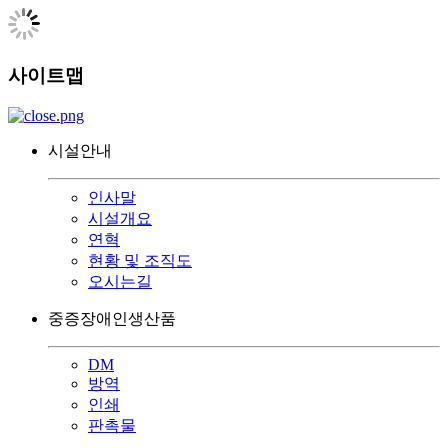
사이트맵
시설안내
인사말
시설개요
연혁
현황 및 조직도
오시는길
중증장애인생산품
DM
방역
인쇄
판촉물