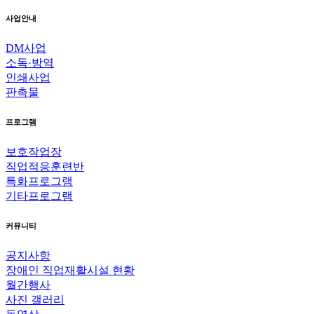
사업안내
DM사업
소독·방역
인쇄사업
판촉물
프로그램
보호작업장
직업적응훈련반
특화프로그램
기타프로그램
커뮤니티
공지사항
장애인 직업재활시설 현황
월간행사
사진 갤러리